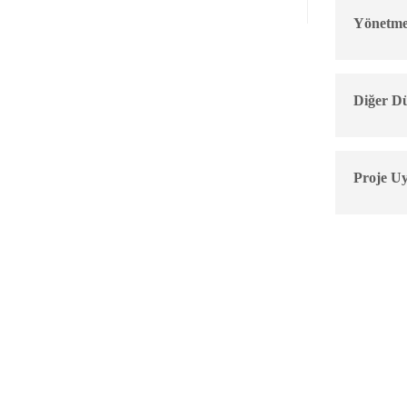
Yönetme
Diğer D
Proje U
Kurumsal
Araştırma &
Vizyon ve Misyon
Üst Ölçekli Plan 
Ajansımızın Tanıtımı
2014-2023 Bölge 