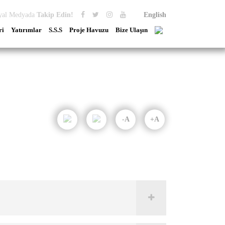
yal Medyada
Takip Edin!
English
ri
Yatırımlar
S.S.S
Proje Havuzu
Bize Ulaşın
-A
+A