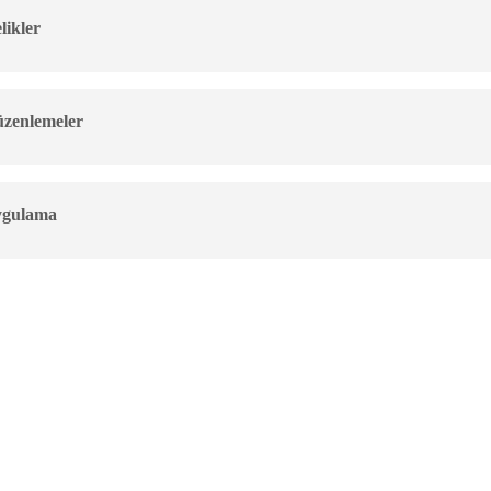
likler
üzenlemeler
ygulama
 Planlama
Destekler
Yatırım Bölg
Programlar
Proje Teklif Çağrısı
Aydın Yatırım De
Planı
Doğrudan Faaliyet Desteği
Denizli Yatırım 