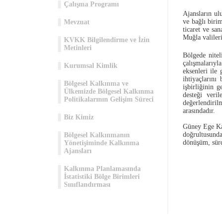
Çalışma Programı
Ajansların ul
ve bağlı biri
Mevzuat
ticaret ve sa
Muğla valiler
KVKK Bilgilendirme ve İzin
Metinleri
Bölgede nitel
çalışmalarıy
Kurumsal Kimlik
eksenleri ile
ihtiyaçlarını
Bölgesel Kalkınma ve
işbirliğinin 
Ülkemizde Bölgesel Kalkınma
desteği veril
Politikalarının Gelişim Süreci
değerlendiril
arasındadır.
Biz Kimiz
Güney Ege Kal
doğrultusunda
Bölgesel Kalkınmanın
dönüşüm, sürdü
Yönetişiminde Kalkınma
Ajansları
Kalkınma Planlamasında
İstatistiki Bölge Birimleri
Sınıflandırması