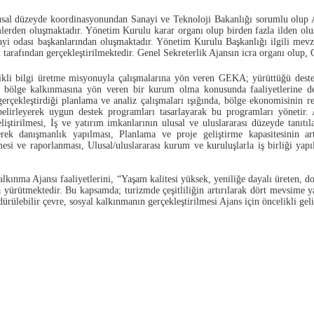
usal düzeyde koordinasyonundan Sanayi ve Teknoloji Bakanlığı sorumlu olup Aj
mlerden oluşmaktadır. Yönetim Kurulu karar organı olup birden fazla ilden oluşa
nayi odası başkanlarından oluşmaktadır. Yönetim Kurulu Başkanlığı ilgili mev
i tarafından gerçekleştirilmektedir. Genel Sekreterlik Ajansın icra organı olu
ikli bilgi üretme misyonuyla çalışmalarına yön veren GEKA; yürüttüğü destek 
la bölge kalkınmasına yön veren bir kurum olma konusunda faaliyetlerine d
 gerçekleştirdiği planlama ve analiz çalışmaları ışığında, bölge ekonomisinin r
 belirleyerek uygun destek programları tasarlayarak bu programları yönetir
geliştirilmesi, İş ve yatırım imkanlarının ulusal ve uluslararası düzeyde tanıtı
erek danışmanlık yapılması, Planlama ve proje geliştirme kapasitesinin art
mesi ve raporlanması, Ulusal/uluslararası kurum ve kuruluşlarla iş birliği yapı
kınma Ajansı faaliyetlerini, “Yaşam kalitesi yüksek, yeniliğe dayalı üreten, 
 yürütmektedir. Bu kapsamda; turizmde çeşitliliğin artırılarak dört mevsime y
rülebilir çevre, sosyal kalkınmanın gerçekleştirilmesi Ajans için öncelikli geli