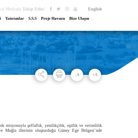
yal Medyada
Takip Edin!
English
i
Yatırımlar
S.S.S
Proje Havuzu
Bize Ulaşın
-A
+A
misyonuyla şeffaflık, yenilikçilik, eşitlik ve verimlilik
i ve Muğla illerinin oluşturduğu Güney Ege Bölgesi’nde