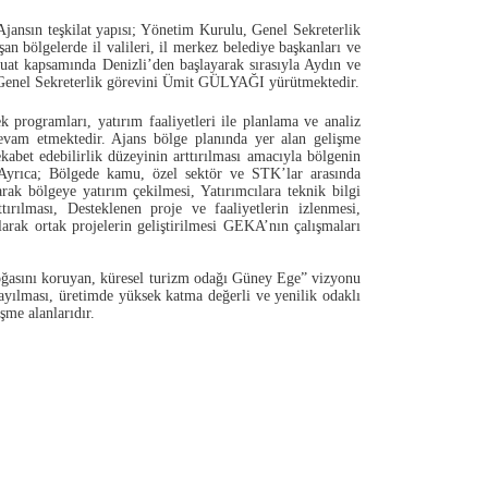
ansın teşkilat yapısı; Yönetim Kurulu, Genel Sekreterlik
n bölgelerde il valileri, il merkez belediye başkanları ve
zuat kapsamında Denizli’den başlayarak sırasıyla Aydın ve
p, Genel Sekreterlik görevini Ümit GÜLYAĞI yürütmektedir.
programları, yatırım faaliyetleri ile planlama ve analiz
evam etmektedir. Ajans bölge planında yer alan gelişme
ekabet edebilirlik düzeyinin arttırılması amacıyla bölgenin
. Ayrıca; Bölgede kamu, özel sektör ve STK’lar arasında
larak bölgeye yatırım çekilmesi, Yatırımcılara teknik bilgi
tırılması, Desteklenen proje ve faaliyetlerin izlenmesi,
larak ortak projelerin geliştirilmesi GEKA’nın çalışmaları
doğasını koruyan, küresel turizm odağı Güney Ege” vizyonu
ayılması, üretimde yüksek katma değerli ve yenilik odaklı
şme alanlarıdır.