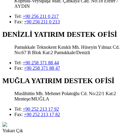
Köprülü-Veysipaşa Mah. Çankaya Cad. No:18 Efeler /
AYDIN
Tel:
+90 256 211 0 217
Fax:
+90 256 211 0 213
DENİZLİ YATIRIM DESTEK OFİSİ
Pamukkale Teknokent Kınıklı Mh. Hüseyin Yılmaz Cd.
No:67 B Blok Kat:2 Pamukkale/Denizli
Tel:
+90 258 371 88 44
Fax:
+90 258 371 88 47
MUĞLA YATIRIM DESTEK OFİSİ
Muslihittin Mh. Mehmet Polatoğlu Cd. No:22/1 Kat:2
Menteşe/MUĞLA
Tel:
+90 252 213 17 92
Fax:
+90 252 213 17 82
Yukarı Çık