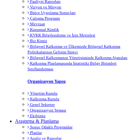
Faaliyet Raporları
Vizyon ve Misyon
Bütçe Uygulama Sonuçları
Çalışma Programı
Mevzuat
Kurumsal Kimlik
KVKK Bilgilendirme ve İzin Metinleri
Biz Kimiz
Bölgesel Kalkınma ve Ülkemizde Bölgesel Kalkınma
Politikalarının Gelişim Süreci
Bölgesel Kalkınmanın Yönetişiminde Kalkınma Ajansları
Kalkınma Planlamasında İstatistiki Bölge Birimleri
Sınıflandırması
Organizasyon Yapısı
Yönetim Kurulu
Kalkınma Kurulu
Genel Sekreter
Organizasyon Şeması
Ekibimiz
Araştırma & Planlama
Sonuç Odaklı Programlar
Planlar
Analiz ve Raporlar