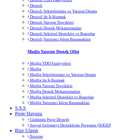
Denizli
Denizli Sektörlerimiz ve Yatırım Ortamı
Denizli’de İş Kurmak
Denizli Yatırım Teşvikleri
Denizli Destek Mekanizmaları
Denizli Sektörel Destekler ve Raporlar
Denizli Yatırımcı İşlem Basamakları
Muğla Yatırım Destek Ofisi
Muğla YDO Faaliyetleri
Muğla
Muğla Sektörlerimiz ve Yatırım Ortamı
Muğla’da İş Kurmak
Muğla Yatırım Teşvikleri
Muğla Destek Mekanizmaları
Muğla Sektörel Destekler ve Raporlar
Muğla Yatırımcı İşlem Basamakları
S.S.S
Proje Havuzu
Güdümlü Proje Desteği
Sosyal Gelişmeyi Destekleme Programı (SOGEP
Bize Ulaşın
İletişim