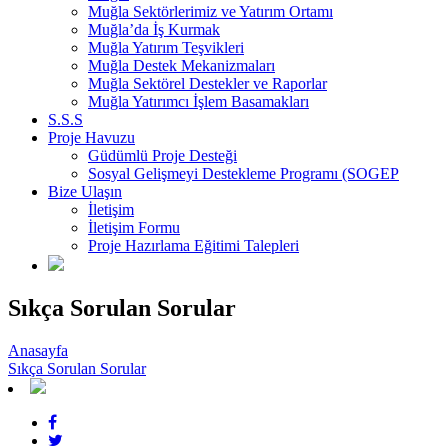
Muğla Sektörlerimiz ve Yatırım Ortamı
Muğla’da İş Kurmak
Muğla Yatırım Teşvikleri
Muğla Destek Mekanizmaları
Muğla Sektörel Destekler ve Raporlar
Muğla Yatırımcı İşlem Basamakları
S.S.S
Proje Havuzu
Güdümlü Proje Desteği
Sosyal Gelişmeyi Destekleme Programı (SOGEP
Bize Ulaşın
İletişim
İletişim Formu
Proje Hazırlama Eğitimi Talepleri
Sıkça Sorulan Sorular
Anasayfa
Sıkça Sorulan Sorular