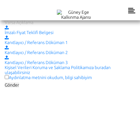
Teknik Destek Programı Hizmet Alımları İçin Teklif Veri Girişi
İmzalı Fiyat Teklifi Belgesi
Kanıtlayıcı / Referans Döküman 1
Kanıtlayıcı / Referans Döküman 2
Kanıtlayıcı / Referans Döküman 3
Kişisel Verileri Koruma ve Saklama Politikamıza buradan
ulaşabilirsiniz
Aydınlatma metnini okudum, bilgi sahibiyim
Gönder
Kurumsal
Vizyon ve Misyon
Ajansımızın Tanıtımı
Faaliyet Raporları