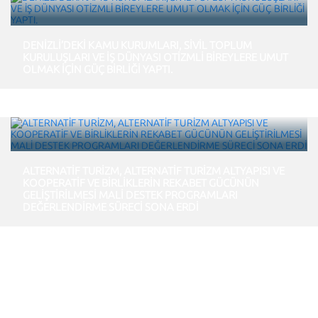
DENİZLİ’DEKİ KAMU KURUMLARI, SİVİL TOPLUM
KURULUŞLARI VE İŞ DÜNYASI OTİZMLİ BİREYLERE UMUT
OLMAK İÇİN GÜÇ BİRLİĞİ YAPTI.
ALTERNATİF TURİZM, ALTERNATİF TURİZM ALTYAPISI VE
KOOPERATİF VE BİRLİKLERİN REKABET GÜCÜNÜN
GELİŞTİRİLMESİ MALİ DESTEK PROGRAMLARI
DEĞERLENDİRME SÜRECİ SONA ERDİ