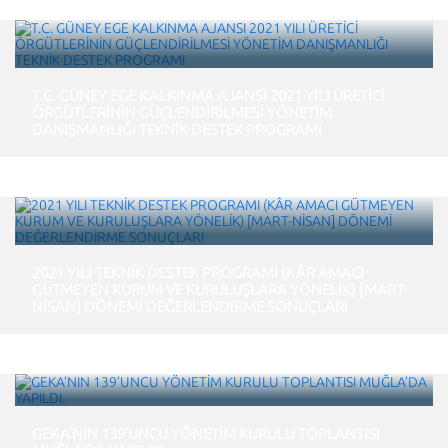
T.C. GÜNEY EGE KALKINMA AJANSI 2021 YILI ÜRETİCİ
ÖRGÜTLERİNİN GÜÇLENDİRİLMESİ YÖNETİM
DANIŞMANLIĞI TEKNİK DESTEK PROGRAMI
2021 YILI TEKNİK DESTEK PROGRAMI (KÂR AMACI
GÜTMEYEN KURUM VE KURULUŞLARA YÖNELİK) [MART-
NİSAN] DÖNEMİ DEĞERLENDİRME SONUÇLARI
GEKA’NIN 139’UNCU YÖNETİM KURULU TOPLANTISI