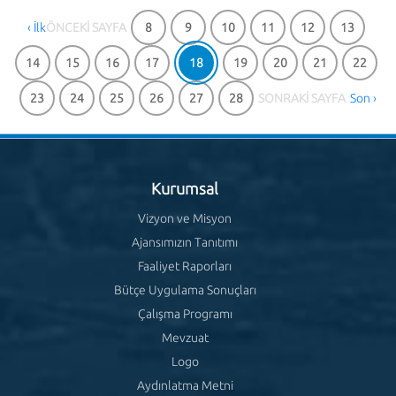
‹ İlk
ÖNCEKİ SAYFA
8
9
10
11
12
13
14
15
16
17
18
19
20
21
22
23
24
25
26
27
28
SONRAKİ SAYFA
Son ›
Kurumsal
Vizyon ve Misyon
Ajansımızın Tanıtımı
Faaliyet Raporları
Bütçe Uygulama Sonuçları
Çalışma Programı
Mevzuat
Logo
Aydınlatma Metni