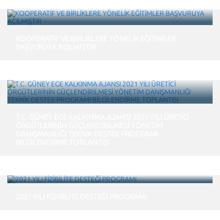
KOOPERATİF VE BİRLİKLERE YÖNELİK EĞİTİMLER
BAŞVURUYA AÇILMIŞTIR
T.C. GÜNEY EGE KALKINMA AJANSI 2021 YILI ÜRETİCİ
ÖRGÜTLERİNİN GÜÇLENDİRİLMESİ YÖNETİM
DANIŞMANLIĞI TEKNİK DESTEK PROGRAMI
BİLGİLENDİRME TOPLANTISI
2021 YILI FİZİBİLİTE DESTEĞİ PROGRAMI