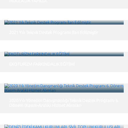
MUĞLA’DA YAPILDI.
2021 Yılı Teknik Destek Programı İlan Edilmiştir
EKOTURİZM FARKINDALIK EĞİTİMİ
2020 Yılı Yönetim Danışmanlığı Teknik Destek Programı 6.
Dönem (Kasım-Aralık) Hizmet Alımları