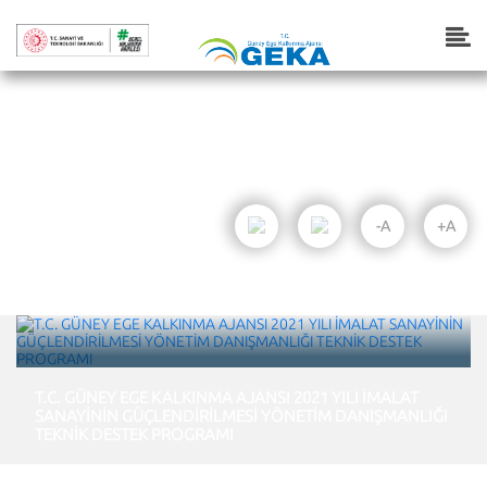
Haberler
Anasayfa
Haberler
-A
+A
T.C. GÜNEY EGE KALKINMA AJANSI 2021 YILI İMALAT
SANAYİNİN GÜÇLENDİRİLMESİ YÖNETİM DANIŞMANLIĞI
TEKNİK DESTEK PROGRAMI