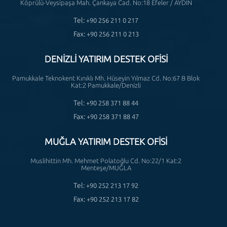
Köprülü-Veysipaşa Mah. Çankaya Cad. No:18 Efeler / AYDIN
Tel:
+90 256 211 0 217
Fax:
+90 256 211 0 213
DENİZLİ YATIRIM DESTEK OFİSİ
Pamukkale Teknokent Kınıklı Mh. Hüseyin Yılmaz Cd. No:67 B Blok
Kat:2 Pamukkale/Denizli
Tel:
+90 258 371 88 44
Fax:
+90 258 371 88 47
MUĞLA YATIRIM DESTEK OFİSİ
Muslihittin Mh. Mehmet Polatoğlu Cd. No:22/1 Kat:2
Menteşe/MUĞLA
Tel:
+90 252 213 17 92
Fax:
+90 252 213 17 82