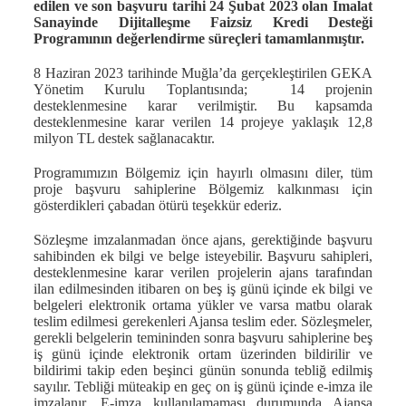
edilen ve son başvuru tarihi 24 Şubat 2023 olan İmalat
Sanayinde Dijitalleşme Faizsiz Kredi Desteği
Programının değerlendirme süreçleri tamamlanmıştır.
8 Haziran 2023 tarihinde Muğla’da gerçekleştirilen GEKA
Yönetim Kurulu Toplantısında; 14 projenin
desteklenmesine karar verilmiştir. Bu kapsamda
desteklenmesine karar verilen 14 projeye yaklaşık 12,8
milyon TL destek sağlanacaktır.
Programımızın Bölgemiz için hayırlı olmasını diler, tüm
proje başvuru sahiplerine Bölgemiz kalkınması için
gösterdikleri çabadan ötürü teşekkür ederiz.
Sözleşme imzalanmadan önce ajans, gerektiğinde başvuru
sahibinden ek bilgi ve belge isteyebilir. Başvuru sahipleri,
desteklenmesine karar verilen projelerin ajans tarafından
ilan edilmesinden itibaren on beş iş günü içinde ek bilgi ve
belgeleri elektronik ortama yükler ve varsa matbu olarak
teslim edilmesi gerekenleri Ajansa teslim eder. Sözleşmeler,
gerekli belgelerin temininden sonra başvuru sahiplerine beş
iş günü içinde elektronik ortam üzerinden bildirilir ve
bildirimi takip eden beşinci günün sonunda tebliğ edilmiş
sayılır. Tebliği müteakip en geç on iş günü içinde e-imza ile
imzalanır. E-imza kullanılamaması durumunda Ajansa