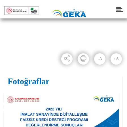
Haberler
Anasayfa
Haberler
-A
+A
Fotoğraflar