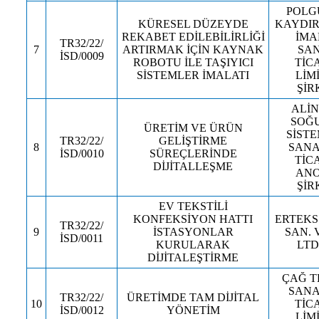
POLG
KÜRESEL DÜZEYDE
KAYDIR
REKABET EDİLEBİLİRLİĞİ
İMA
TR32/22/
7
ARTIRMAK İÇİN KAYNAK
SAN
İSD/0009
ROBOTU İLE TAŞIYICI
TİC
SİSTEMLER İMALATI
LİM
ŞİR
ALİN
SOĞ
ÜRETİM VE ÜRÜN
SİSTE
TR32/22/
GELİŞTİRME
8
SANA
İSD/0010
SÜREÇLERİNDE
TİC
DİJİTALLEŞME
ANO
ŞİR
EV TEKSTİLİ
KONFEKSİYON HATTI
ERTEKS
TR32/22/
9
İSTASYONLAR
SAN. V
İSD/0011
KURULARAK
LTD.
DİJİTALEŞTİRME
ÇAĞ T
SANA
TR32/22/
ÜRETİMDE TAM DİJİTAL
10
TİC
İSD/0012
YÖNETİM
LİM