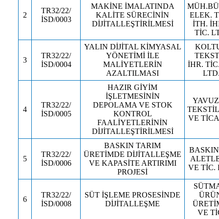
MAKİNE İMALATINDA
MÜH.BÜ
TR32/22/
2
KALİTE SÜRECİNİN
ELEK. T
İSD/0003
DİJİTALLEŞTİRİLMESİ
İTH. İH
TİC. LT
YALIN DİJİTAL KİMYASAL
KOLT
TR32/22/
YÖNETİMİ İLE
TEKSTİ
3
İSD/0004
MALİYETLERİN
İHR. TİC
AZALTILMASI
LTD.
HAZIR GİYİM
İŞLETMESİNİN
YAVUZ
TR32/22/
DEPOLAMA VE STOK
4
TEKSTİL
İSD/0005
KONTROL
VE TİCA
FAALİYETLERİNİN
DİJİTALLEŞTİRİLMESİ
BASKIN TARIM
BASKIN
TR32/22/
ÜRETİMDE DİJİTALLEŞME
5
ALETLE
İSD/0006
VE KAPASİTE ARTIRIMI
VE TİC. 
PROJESİ
SÜTMA
TR32/22/
SÜT İŞLEME PROSESİNDE
ÜRÜN
6
İSD/0008
DİJİTALLEŞME
ÜRETİM
VE TİC