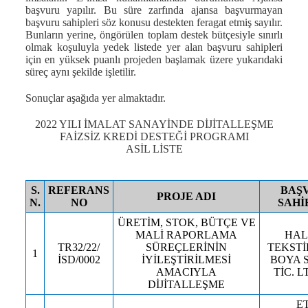
başvuru yapılır. Bu süre zarfında ajansa başvurmayan
başvuru sahipleri söz konusu destekten feragat etmiş sayılır.
Bunların yerine, öngörülen toplam destek bütçesiyle sınırlı
olmak koşuluyla yedek listede yer alan başvuru sahipleri
için en yüksek puanlı projeden başlamak üzere yukarıdaki
süreç aynı şekilde işletilir.
Sonuçlar aşağıda yer almaktadır.
2022 YILI İMALAT SANAYİNDE DİJİTALLEŞME
FAİZSİZ KREDİ DESTEĞİ PROGRAMI
ASİL LİSTE
S.
REFERANS
BAŞ
PROJE ADI
N.
NO
SAHİB
ÜRETİM, STOK, BÜTÇE VE
MALİ RAPORLAMA
HAL
TR32/22/
SÜREÇLERİNİN
TEKSTİ
1
İSD/0002
İYİLEŞTİRİLMESİ
BOYA S
AMACIYLA
TİC. LT
DİJİTALLEŞME
E