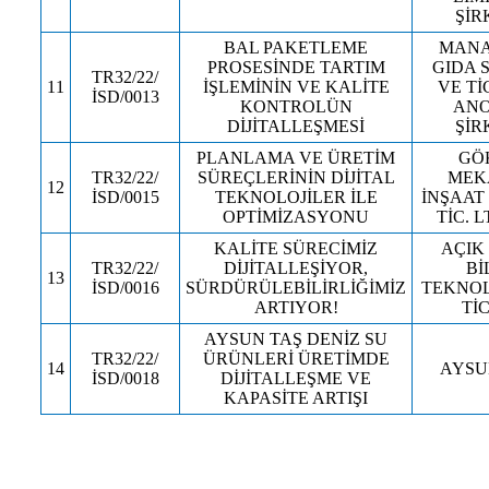
ŞİR
BAL PAKETLEME
MANA
PROSESİNDE TARTIM
GIDA 
TR32/22/
11
İŞLEMİNİN VE KALİTE
VE Tİ
İSD/0013
KONTROLÜN
ANO
DİJİTALLEŞMESİ
ŞİR
PLANLAMA VE ÜRETİM
GÖ
TR32/22/
SÜREÇLERİNİN DİJİTAL
MEK
12
İSD/0015
TEKNOLOJİLER İLE
İNŞAAT 
OPTİMİZASYONU
TİC. L
KALİTE SÜRECİMİZ
AÇIK
TR32/22/
DİJİTALLEŞİYOR,
Bİ
13
İSD/0016
SÜRDÜRÜLEBİLİRLİĞİMİZ
TEKNOL
ARTIYOR!
TİC
AYSUN TAŞ DENİZ SU
TR32/22/
ÜRÜNLERİ ÜRETİMDE
14
AYSU
İSD/0018
DİJİTALLEŞME VE
KAPASİTE ARTIŞI